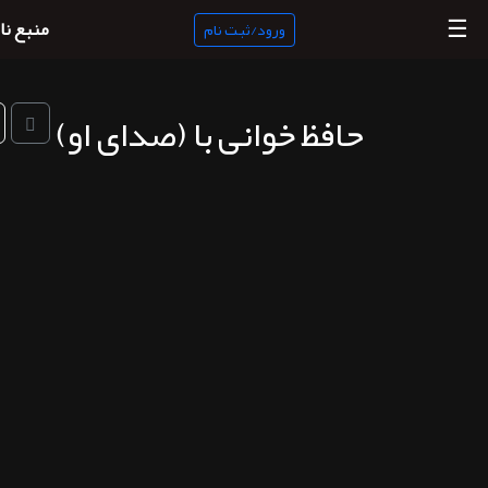
☰
منبع نا
ورود/ثبت نام
حافظ خوانی با (صدای او)
منبع
ناب
جستجو
پادکست
ها
ورود/