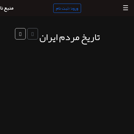
☰
منبع نا
ورود/ثبت نام
تاریخ مردم ایران
منبع
ناب
جستجو
پادکست
ها
ورود/