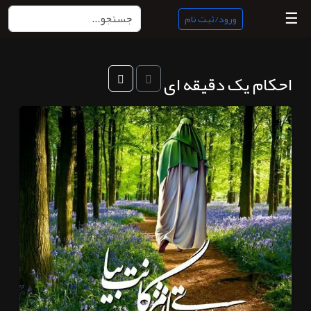
☰
ورود/ثبت نام
منبع
احکام یک دقیقه ای
ناب
جستجو
پادکست
ها
ورود/