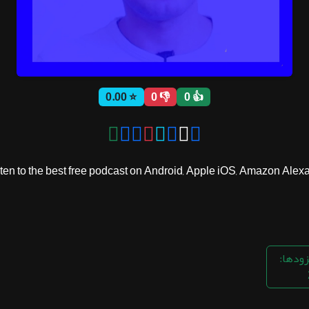
⭐ 0.00
👎 0
👍 0
زودها: