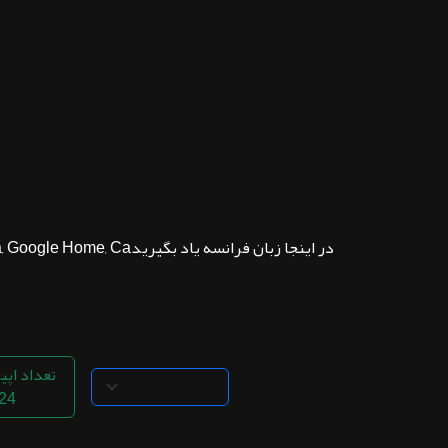
ثبت نام
اشتراک‌ها
سوالات
متداول
در اینجا زبان فرانسه یاد بگیریدMillions of podcasts for all topics. Listen to the best free podcast on Android, Apple iOS, Amazon Alexa, Google Home, Ca...
تعداد اپی
24