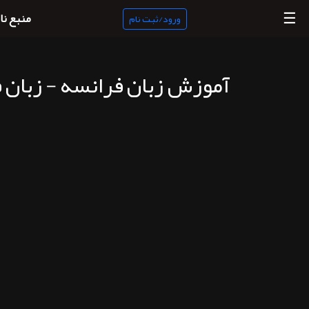
☰
منبع نا
ورود/ثبت نام
آموزش زبان فرانسه - زبان
منبع
ناب
جستجو
پادکست
ها
ورود/