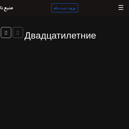
☰
منبع نا
ورود/ثبت نام
Двадцатилетние
منبع
ناب
جستجو
پادکست
ها
ورود/