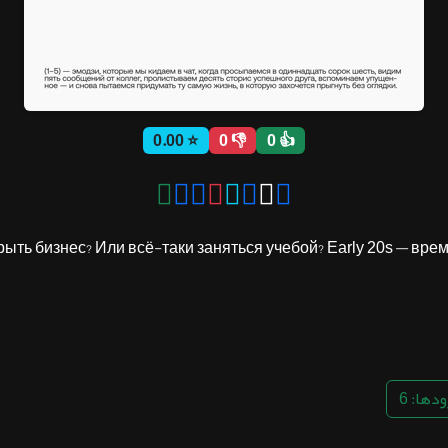
⭐ 0.00
👎 0
👍 0
ыть бизнес? Или всё-таки заняться учебой? Early 20s — время
دها: 6