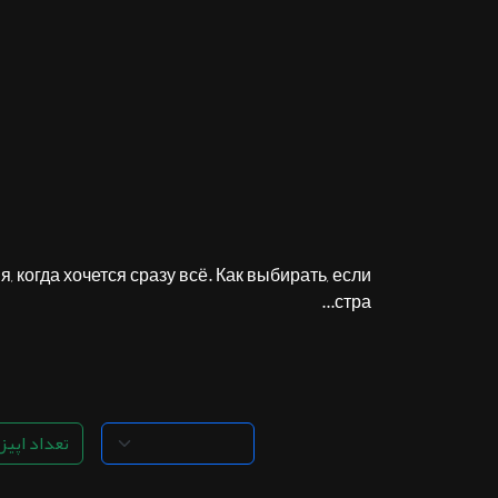
ثبت نام
اشتراک‌ها
سوالات
متداول
, когда хочется сразу всё. Как выбирать, если
стра...
تعداد اپیزو