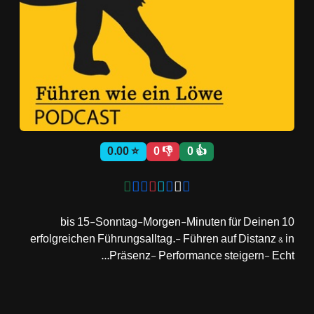
ثبت نام
اشتراک‌ها
سوالات
⭐ 0.00
👎 0
👍 0
متداول
10 bis 15-Sonntag-Morgen-Minuten für Deinen
erfolgreichen Führungsalltag.- Führen auf Distanz & in
Präsenz- Performance steigern- Echt...